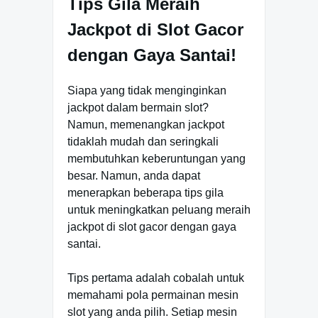
Tips Gila Meraih
Jackpot di Slot Gacor
dengan Gaya Santai!
Siapa yang tidak menginginkan
jackpot dalam bermain slot?
Namun, memenangkan jackpot
tidaklah mudah dan seringkali
membutuhkan keberuntungan yang
besar. Namun, anda dapat
menerapkan beberapa tips gila
untuk meningkatkan peluang meraih
jackpot di slot gacor dengan gaya
santai.
Tips pertama adalah cobalah untuk
memahami pola permainan mesin
slot yang anda pilih. Setiap mesin