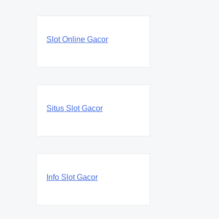
Slot Online Gacor
Situs Slot Gacor
Info Slot Gacor