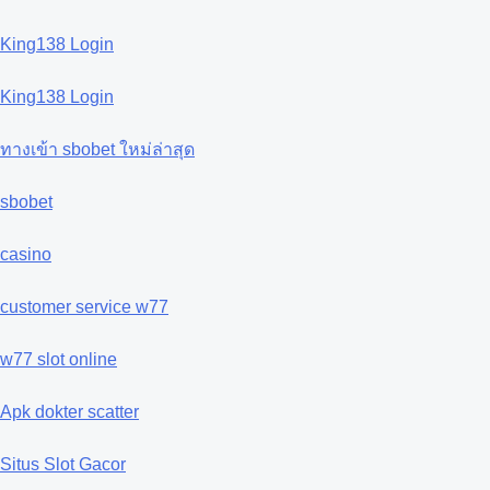
King138 Login
King138 Login
ทางเข้า sbobet ใหม่ล่าสุด
sbobet
casino
customer service w77
w77 slot online
Apk dokter scatter
Situs Slot Gacor