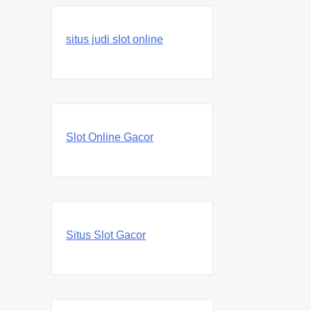
situs judi slot online
Slot Online Gacor
Situs Slot Gacor