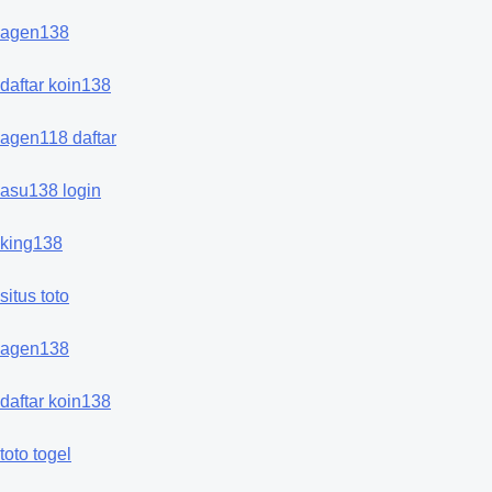
agen138
daftar koin138
agen118 daftar
asu138 login
king138
situs toto
agen138
daftar koin138
toto togel