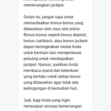
memenangkan jackpot.
Selain itu, jangan lupa untuk
memanfaatkan bonus-bonus yang
ditawarkan oleh situs slot online.
Bonus-bonus seperti bonus deposit,
bonus cashback, atau bonus jackpot
dapat meningkatkan modal Anda
untuk bermain dan memperbesar
peluang untuk mendapatkan
jackpot. Namun, pastikan Anda
membaca syarat dan ketentuan
yang berlaku untuk setiap bonus
yang ditawarkan agar tidak ada
kebingungan di kemudian hari.
Jadi, bagi Anda yang ingin
merasakan sensasi kemenangan