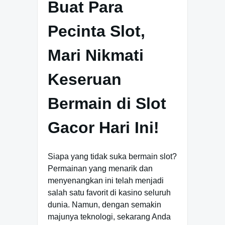
Buat Para
Pecinta Slot,
Mari Nikmati
Keseruan
Bermain di Slot
Gacor Hari Ini!
Siapa yang tidak suka bermain slot?
Permainan yang menarik dan
menyenangkan ini telah menjadi
salah satu favorit di kasino seluruh
dunia. Namun, dengan semakin
majunya teknologi, sekarang Anda