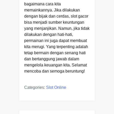
bagaimana cara kita
memainkannya. Jika dilakukan
dengan bijak dan cerdas, slot gacor
bisa menjadi sumber keuntungan
yang menjanjikan. Namun, jika tidak
dilakukan dengan hati-hati,
permainan ini juga dapat membuat
kita merugi. Yang terpenting adalah
tetap bermain dengan senang hati
dan bertanggung jawab dalam
mengelola keuangan kita. Selamat
mencoba dan semoga beruntung!
Categories:
Slot Online