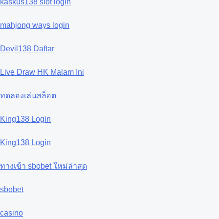
kaskus138 slot login
mahjong ways login
Devil138 Daftar
Live Draw HK Malam Ini
ทดลองเล่นสล็อต
King138 Login
King138 Login
ทางเข้า sbobet ใหม่ล่าสุด
sbobet
casino