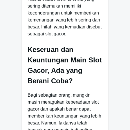
sering ditemukan memiliki
kecenderungan untuk memberikan
kemenangan yang lebih sering dan
besar. Inilah yang kemudian disebut
sebagai slot gacor.
Keseruan dan
Keuntungan Main Slot
Gacor, Ada yang
Berani Coba?
Bagi sebagian orang, mungkin
masih meragukan keberadaan slot
gacor dan apakah benar dapat
memberikan keuntungan yang lebih
besar. Namun, faktanya telah
banyak para pemain judi online