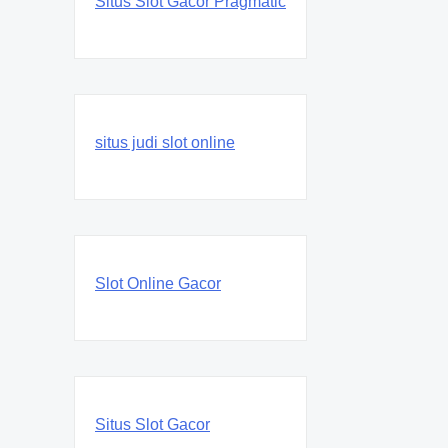
Situs Slot Gacor Pragmatic
situs judi slot online
Slot Online Gacor
Situs Slot Gacor