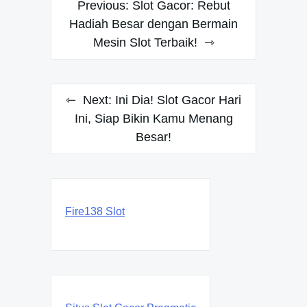
N
Previous:
Slot Gacor: Rebut
a
Hadiah Besar dengan Bermain
Mesin Slot Terbaik!
v
i
g
Next:
Ini Dia! Slot Gacor Hari
Ini, Siap Bikin Kamu Menang
a
Besar!
s
i
p
Fire138 Slot
o
s