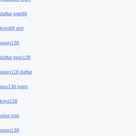
daftar egp88
koin69 slot
agen138
daftar koin138
agen118 daftar
asu138 login
king138
situs toto
agen138