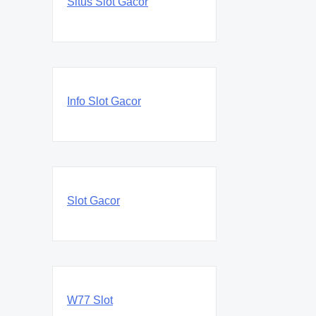
Situs Slot Gacor
Info Slot Gacor
Slot Gacor
W77 Slot