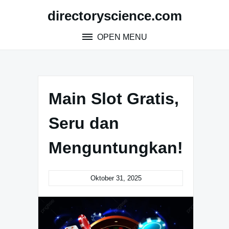
S
directoryscience.com
k
i
OPEN MENU
p
t
o
c
o
Main Slot Gratis,
n
t
Seru dan
e
n
Menguntungkan!
t
Oktober 31, 2025