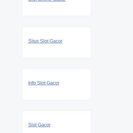
Situs Slot Gacor
Info Slot Gacor
Slot Gacor