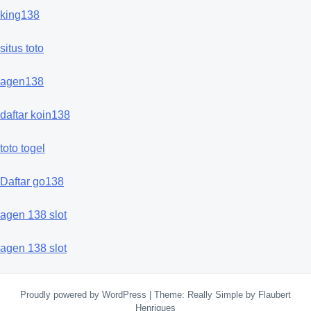
king138
situs toto
agen138
daftar koin138
toto togel
Daftar go138
agen 138 slot
agen 138 slot
Proudly powered by WordPress
|
Theme: Really Simple by
Flaubert
Henriques