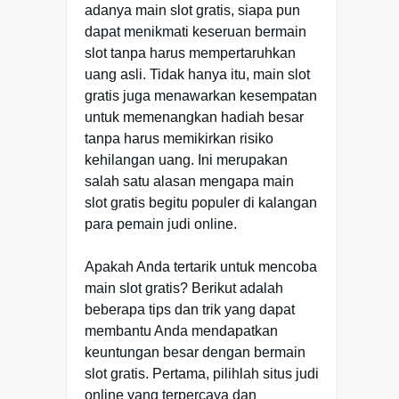
adanya main slot gratis, siapa pun
dapat menikmati keseruan bermain
slot tanpa harus mempertaruhkan
uang asli. Tidak hanya itu, main slot
gratis juga menawarkan kesempatan
untuk memenangkan hadiah besar
tanpa harus memikirkan risiko
kehilangan uang. Ini merupakan
salah satu alasan mengapa main
slot gratis begitu populer di kalangan
para pemain judi online.
Apakah Anda tertarik untuk mencoba
main slot gratis? Berikut adalah
beberapa tips dan trik yang dapat
membantu Anda mendapatkan
keuntungan besar dengan bermain
slot gratis. Pertama, pilihlah situs judi
online yang terpercaya dan