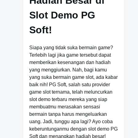
Hadiah Besar di
Slot Demo PG
Soft!
Siapa yang tidak suka bermain game?
Terlebih lagi jika game tersebut dapat
memberikan kesenangan dan hadiah
yang menggiurkan. Nah, bagi kamu
yang suka bermain game slot, ada kabar
baik nih! PG Soft, salah satu provider
game slot ternama, telah meluncurkan
slot demo terbaru mereka yang siap
membuatmu merasakan sensasi
bermain tanpa harus mengeluarkan
uang. Jadi, tunggu apa lagi? Ayo coba
keberuntunganmu dengan slot demo PG
Soft dan menangkan hadiah besar!