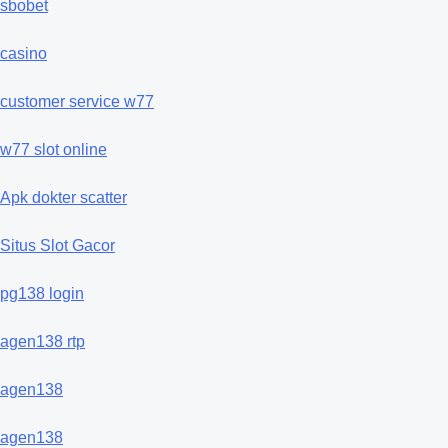
sbobet
casino
customer service w77
w77 slot online
Apk dokter scatter
Situs Slot Gacor
pg138 login
agen138 rtp
agen138
agen138