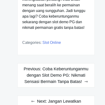
menang saat beralih ke permainan
dengan uang sungguhan. Jadi tunggu
apa lagi? Coba keberuntunganmu
sekarang dengan slot demo PG dan
nikmati permainan gratis tanpa batas!
Categories:
Slot Online
N
Previous:
Coba Keberuntunganmu
a
dengan Slot Demo PG: Nikmati
Sensasi Bermain Tanpa Batas!
v
i
g
Next:
Jangan Lewatkan