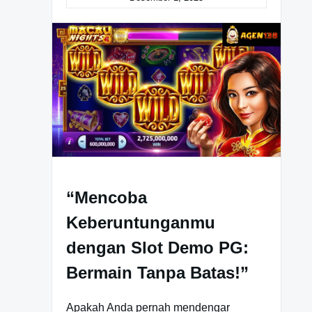
“Mencoba
Keberuntunganmu
dengan Slot Demo PG:
Bermain Tanpa Batas!”
Apakah Anda pernah mendengar