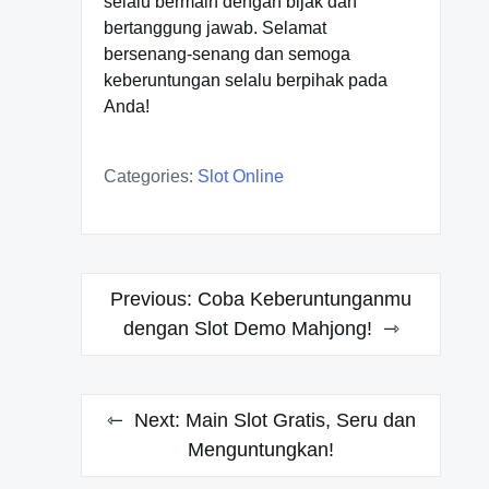
selalu bermain dengan bijak dan
bertanggung jawab. Selamat
bersenang-senang dan semoga
keberuntungan selalu berpihak pada
Anda!
Categories:
Slot Online
N
Previous:
Coba Keberuntunganmu
a
dengan Slot Demo Mahjong!
v
i
Next:
Main Slot Gratis, Seru dan
g
Menguntungkan!
a