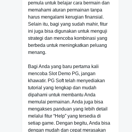
pemula untuk belajar cara bermain dan
memahami aturan permainan tanpa
harus mengalami kerugian finansial.
Selain itu, bagi yang sudah mahir, fitur
ini juga bisa digunakan untuk menguji
strategi dan mencoba kombinasi yang
berbeda untuk meningkatkan peluang
menang.
Bagi Anda yang baru pertama kali
mencoba Slot Demo PG, jangan
khawatir. PG Soft telah menyediakan
tutorial yang lengkap dan mudah
dipahami untuk membantu Anda
memulai permainan. Anda juga bisa
mengakses panduan yang lebih detail
melalui fitur “Help” yang tersedia di
setiap game. Dengan begitu, Anda bisa
dengan mudah dan cepat merasakan