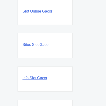
Slot Online Gacor
Situs Slot Gacor
Info Slot Gacor