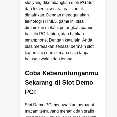
slot yang dikembangkan oleh PG Soft
dan tersedia secara gratis untuk
dimainkan. Dengan menggunakan
teknologi HTML5, game ini bisa
dimainkan melalui perangkat apapun,
baik itu PC, laptop, atau bahkan
smartphone. Dengan kata lain, Anda
bisa merasakan sensasi bermain slot
kapan saja dan di mana saja tanpa
batasan waktu dan tempat.
Coba Keberuntunganmu
Sekarang di Slot Demo
PG!
Slot Demo PG menawarkan berbagai
macam tema yang menarik dan grafis