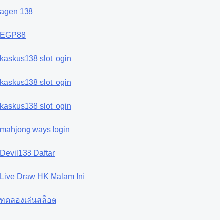
agen 138
EGP88
kaskus138 slot login
kaskus138 slot login
kaskus138 slot login
mahjong ways login
Devil138 Daftar
Live Draw HK Malam Ini
ทดลองเล่นสล็อต