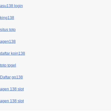
asu138 login
king138
situs toto
agen138
daftar koin138
toto togel
Daftar go138
agen 138 slot
agen 138 slot