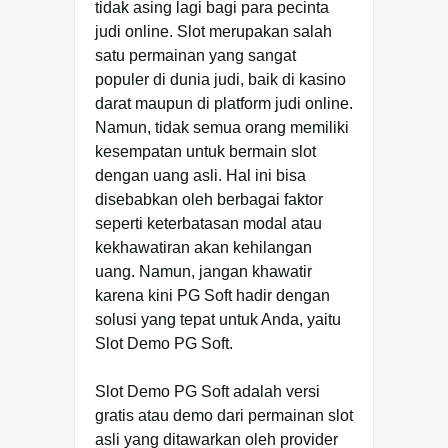
tidak asing lagi bagi para pecinta
judi online. Slot merupakan salah
satu permainan yang sangat
populer di dunia judi, baik di kasino
darat maupun di platform judi online.
Namun, tidak semua orang memiliki
kesempatan untuk bermain slot
dengan uang asli. Hal ini bisa
disebabkan oleh berbagai faktor
seperti keterbatasan modal atau
kekhawatiran akan kehilangan
uang. Namun, jangan khawatir
karena kini PG Soft hadir dengan
solusi yang tepat untuk Anda, yaitu
Slot Demo PG Soft.
Slot Demo PG Soft adalah versi
gratis atau demo dari permainan slot
asli yang ditawarkan oleh provider