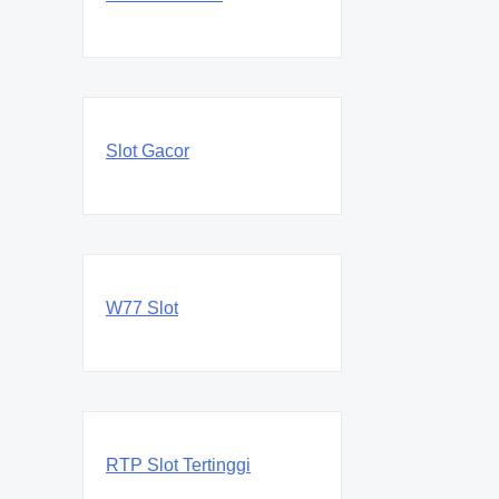
Slot Gacor
W77 Slot
RTP Slot Tertinggi