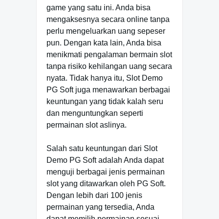
game yang satu ini. Anda bisa
mengaksesnya secara online tanpa
perlu mengeluarkan uang sepeser
pun. Dengan kata lain, Anda bisa
menikmati pengalaman bermain slot
tanpa risiko kehilangan uang secara
nyata. Tidak hanya itu, Slot Demo
PG Soft juga menawarkan berbagai
keuntungan yang tidak kalah seru
dan menguntungkan seperti
permainan slot aslinya.
Salah satu keuntungan dari Slot
Demo PG Soft adalah Anda dapat
menguji berbagai jenis permainan
slot yang ditawarkan oleh PG Soft.
Dengan lebih dari 100 jenis
permainan yang tersedia, Anda
dapat memilih permainan sesuai