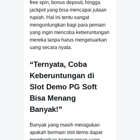
free spin, bonus deposit, hingga
jackpot yang bisa mencapai jutaan
rupiah. Hal ini tentu sangat
menguntungkan bagi para pemain
yang ingin mencoba keberuntungan
mereka tanpa harus mengeluarkan
uang secara nyata.
“Ternyata, Coba
Keberuntungan di
Slot Demo PG Soft
Bisa Menang
Banyak!”
Banyak yang masih meragukan
apakah bermain slot demo dapat
memberikan kemenangan yang