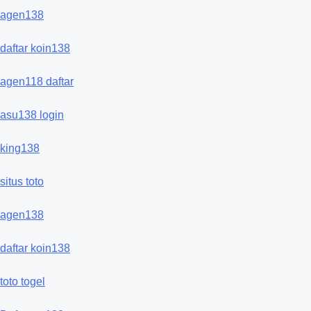
agen138
daftar koin138
agen118 daftar
asu138 login
king138
situs toto
agen138
daftar koin138
toto togel