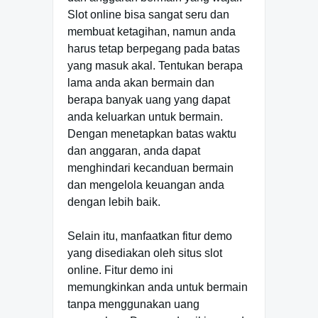
Slot online bisa sangat seru dan
membuat ketagihan, namun anda
harus tetap berpegang pada batas
yang masuk akal. Tentukan berapa
lama anda akan bermain dan
berapa banyak uang yang dapat
anda keluarkan untuk bermain.
Dengan menetapkan batas waktu
dan anggaran, anda dapat
menghindari kecanduan bermain
dan mengelola keuangan anda
dengan lebih baik.
Selain itu, manfaatkan fitur demo
yang disediakan oleh situs slot
online. Fitur demo ini
memungkinkan anda untuk bermain
tanpa menggunakan uang