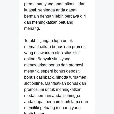
permainan yang anda nikmati dan
kuasai, sehingga anda dapat
bermain dengan lebih percaya diri
dan meningkatkan peluang
menang.
Terakhir, jangan lupa untuk
memanfaatkan bonus dan promosi
yang ditawarkan oleh situs slot
online. Banyak situs yang
menawarkan bonus dan promosi
menarik, seperti bonus deposit,
bonus cashback, hingga turnamen
slot online. Manfaatkan bonus dan
promosi ini untuk meningkatkan
modal bermain anda, sehingga
anda dapat bermain lebih lama dan
memiliki peluang menang yang
lebih besar.