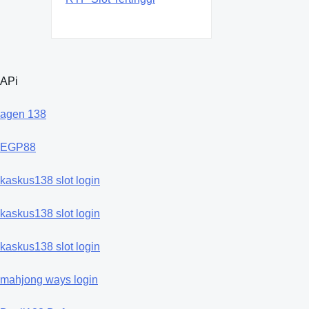
APi
agen 138
EGP88
kaskus138 slot login
kaskus138 slot login
kaskus138 slot login
mahjong ways login