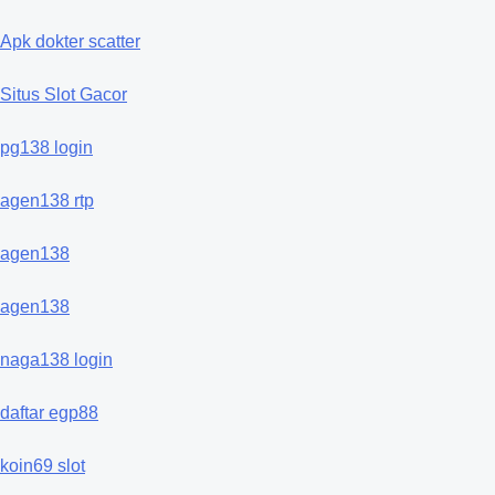
Apk dokter scatter
Situs Slot Gacor
pg138 login
agen138 rtp
agen138
agen138
naga138 login
daftar egp88
koin69 slot